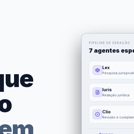
PIPELINE DE GERAÇÃO
7 agentes esp
que
Lex
Pesquisa jurisprud
Iuris
o
Redação jurídica
Clio
 em
Revisão e complia
Pesquisa