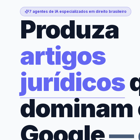
7 agentes de IA especializados em direito brasileiro
Produza
artigos
jurídicos
dominam 
Google
—