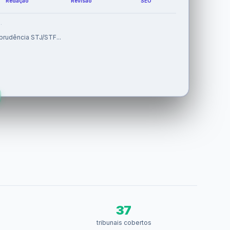
.
prudência STJ/STF...
 com base legal...
37
tribunais cobertos