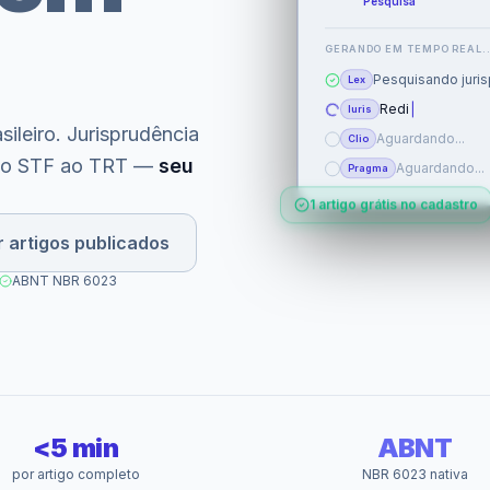
GERANDO EM TEMPO REAL..
Pesquisando juris
Lex
Redigindo seções
Iuris
sileiro. Jurisprudência
Aguardando...
Clio
 Do STF ao TRT —
seu
Aguardando...
Pragma
1 artigo grátis no cadastro
r artigos publicados
ABNT NBR 6023
<5 min
ABNT
por artigo completo
NBR 6023 nativa