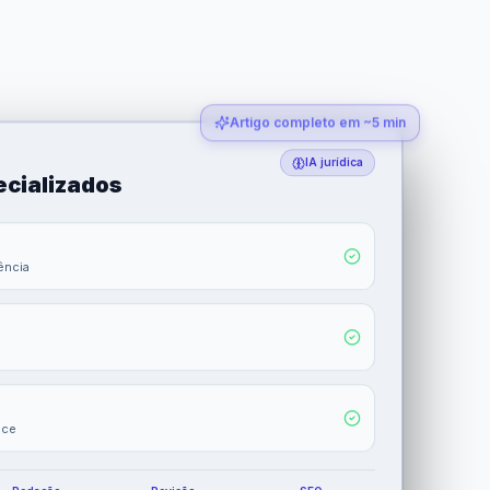
Artigo completo em ~5 min
IA jurídica
ecializados
ência
nce
Redação
Revisão
SEO